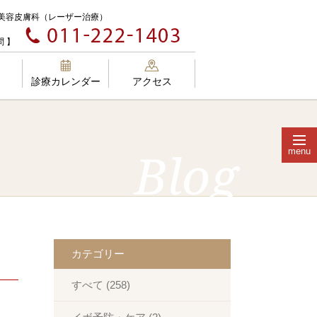
美容皮膚科（レーザー治療）
 】
診療カレンダー
アクセス
menu
Blog
外科、皮膚科、エステの違い
カテゴリー
肌質改善
メディカルコスメ
すべて (258)