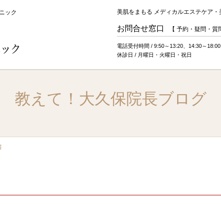
美肌をまもる メディカルエステケア・
ニック
お問合せ窓口
【 予約・疑問・質問
電話受付時間 / 9:50～13:20、14:30～18:00
休診日 / 月曜日・火曜日・祝日
教えて！大久保院長ブログ
燥」がすべての悩みの元
シーズ式治療とは
美容皮膚科、美容
書
ラム
肌強化プログラム
肌再生プログラム
斑
たるみ
雀卵斑（そばかす）
毛穴
ニキビ痕