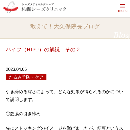
menu
【休診日】月曜日・火曜日・祝日
教えて！大久保院長ブログ
【電話受付時間】9:50～13:20、14:30～18:00
Blog
電話をかける
完全予約制
ハイフ（HIFU）の解説 その２
2023.04.05
はじめてご来院される方へ
たるみ予防・ケア
ドクターシーラボのクリニック
はじめてご来院される方へ一覧
引き締める深さによって、どんな効果が得られるのかについ
治療メニュー・料金
あなたのためにできること
て説明します。
院長ブログ
治療メニュー・料金一覧
肌の「乾燥」がすべての悩みの元
①筋膜の引き締め
クリニック紹介
院長ブログ一覧
シーズ式治療とは
プログラム治療
院長ブログ一覧
美容皮膚科、美容外科、皮膚科、エステの
美肌おためしプログラム
シミ予防・治療・ケア知識
先にストッキングのイメージを挙げましたが、筋膜というス