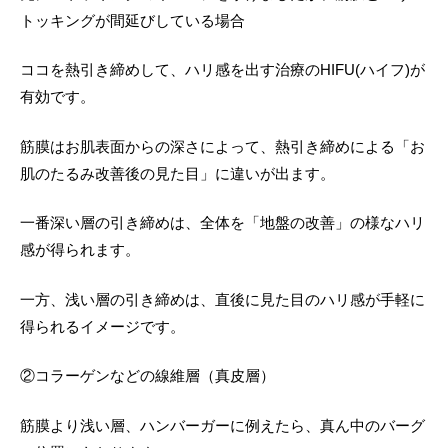
違い
トッキングが間延びしている場合
肌強化プログラム
肝斑予防・治療・ケア知識
院長紹介
ココを熱引き締めして、ハリ感を出す治療のHIFU(ハイフ)が
肌再生プログラム
たるみ予防・治療・ケア知識
アクセス
有効です。
シミ
そばかす予防・治療・ケア知識
LINE友だち会員
筋膜はお肌表面からの深さによって、熱引き締めによる「お
ファーストシミ取り
毛穴予防・治療・ケア知識
グループ一覧
肌のたるみ改善後の見た目」に違いが出ます。
肝斑
美肌治療・ケア知識
採用情報
一番深い層の引き締めは、全体を「地盤の改善」の様なハリ
たるみ
ニキビ痕治療・ケア知識
感が得られます。
雀卵斑（そばかす）
院長日記
一方、浅い層の引き締めは、直後に見た目のハリ感が手軽に
毛穴
得られるイメージです。
ニキビ痕
②コラーゲンなどの線維層（真皮層）
肌質改善
筋膜より浅い層、ハンバーガーに例えたら、真ん中のバーグ
メディカルコスメ