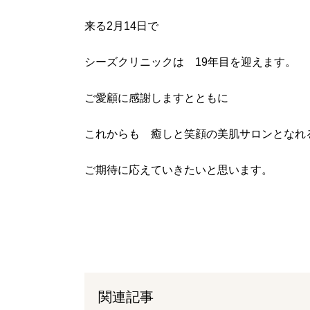
院長ブログ
一覧
来る2月14日で
シミ予防・治療・ケア知識
肝斑予防
毛穴予防・治療・ケア知識
美肌治療
シーズクリニックは 19年目を迎えます。
クリニック紹介
ご愛顧に感謝しますとともに
院長紹介
アクセス
LINE友
これからも 癒しと笑顔の美肌サロンとなれ
はじめてご来院される方へ
はじめてご来院される方へ
ご期待に応えていきたいと思います。
はじめてご来院される方へ 一覧
あなたのためにできること
シーズ式治療とは
肌の「乾燥」がすべての悩みの元
美容皮膚科、美容外科、皮膚科、エステの違い
ドクターシーラボのクリニック
治療メニュー・料金
治療メニュー・料金
関連記事
治療メニュー・料金 一覧