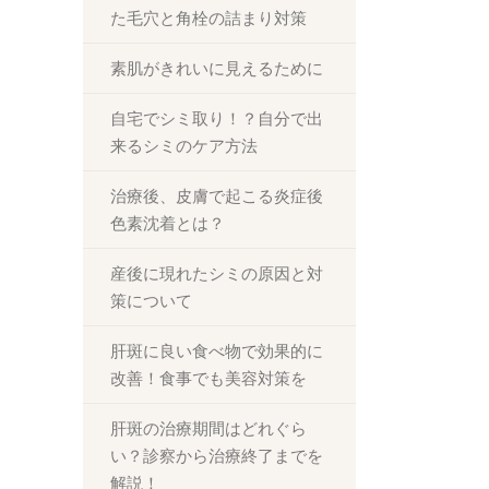
た毛穴と角栓の詰まり対策
素肌がきれいに見えるために
自宅でシミ取り！？自分で出
来るシミのケア方法
治療後、皮膚で起こる炎症後
色素沈着とは？
産後に現れたシミの原因と対
策について
肝斑に良い食べ物で効果的に
改善！食事でも美容対策を
肝斑の治療期間はどれぐら
い？診察から治療終了までを
解説！