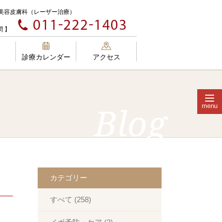
美容皮膚科（レーザー治療）
 】
診療カレンダー
アクセス
menu
Blog
外科、皮膚科、エステの違い
カテゴリー
肌質改善
メディカルコスメ
すべて (258)