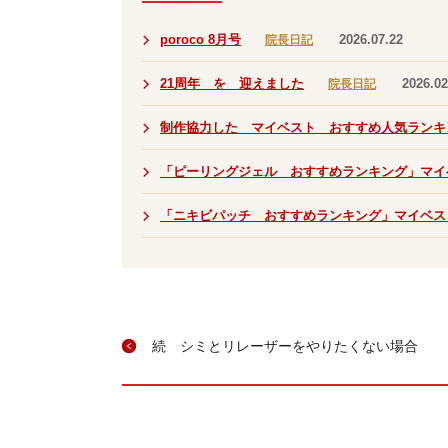
プログラム治療
美肌おためしプログラム
poroco 8月号
2026.07.22
院長日記
肌強化プログラム
肌再生プログラム
21周年 を 迎えました
2026.02
院長日記
シミ
肝斑
制作協力した マイベスト おすすめ人気ランキ
たるみ
ファーストシミ取り
「ピーリングジェル おすすめランキング」マイ
雀卵斑
「ニキビパッチ おすすめランキング」マイベス
（そばかす）
毛穴
ニキビ
痕
肌質
改善
続 シミとリレーザーをやりたくない場合
治療
機器
メディカル
コスメ
院長ブログ