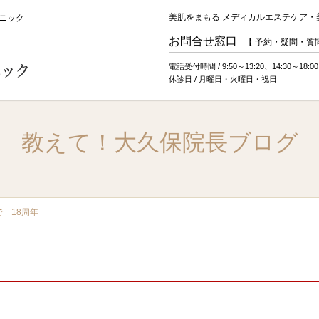
美肌をまもる メディカルエステケア・
ニック
お問合せ窓口
【 予約・疑問・質問
電話受付時間 / 9:50～13:20、14:30～18:00
休診日 / 月曜日・火曜日・祝日
教えて！大久保院長ブログ
燥」がすべての悩みの元
シーズ式治療とは
美容皮膚科、美容
で 18周年
ラム
肌強化プログラム
肌再生プログラム
斑
たるみ
雀卵斑（そばかす）
毛穴
ニキビ痕