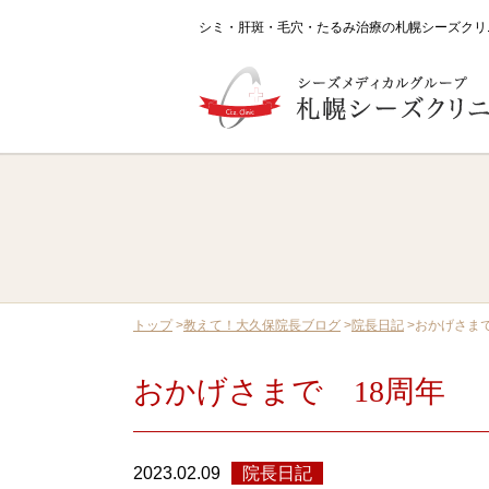
シミ・肝斑・毛穴・たるみ治療の札幌シーズクリ
はじめてご来院される方へ
一覧
あなたのためにできること
肌の「乾
ドクターシーラボのクリニック
トップ
>
教えて！大久保院長ブログ
>
院長日記
>
おかげさま
治療メニュー・料金
一覧
おかげさまで 18周年
プログラム治療
美肌おためしプログ
シミ
ファーストシミ取り
肝
治療機器
2023.02.09
院長日記