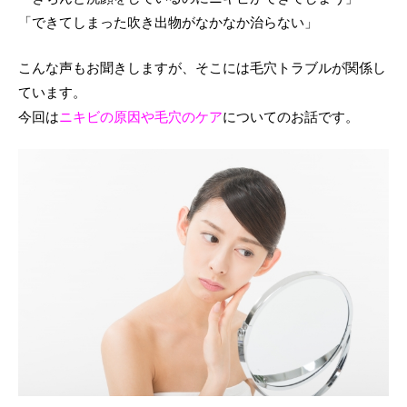
違い
「できてしまった吹き出物がなかなか治らない」
肌強化プログラム
肝斑予防・治療・ケア知識
院長紹介
肌再生プログラム
たるみ予防・治療・ケア知識
アクセス
こんな声もお聞きしますが、そこには毛穴トラブルが関係し
ています。
シミ
そばかす予防・治療・ケア知識
LINE友だち会員
今回は
ニキビの原因や毛穴のケア
についてのお話です。
ファーストシミ取り
毛穴予防・治療・ケア知識
グループ一覧
肝斑
美肌治療・ケア知識
採用情報
たるみ
ニキビ痕治療・ケア知識
雀卵斑（そばかす）
院長日記
毛穴
ニキビ痕
肌質改善
メディカルコスメ