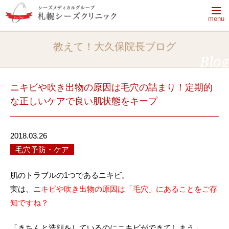
menu
【休診日】月曜日・火曜日・祝日
教えて！大久保院長ブログ
【電話受付時間】9:50～13:20、14:30～18:00
Blog
電話をかける
完全予約制
ニキビや吹き出物の原因は毛穴の詰まり！定期的
な正しいケアで良い肌状態をキープ
はじめてご来院される方へ
2018.03.26
ドクターシーラボのクリニック
はじめてご来院される方へ一覧
毛穴予防・ケア
治療メニュー・料金
あなたのためにできること
肌のトラブルの1つであるニキビ。
院長ブログ
治療メニュー・料金一覧
肌の「乾燥」がすべての悩みの元
実は、
ニキビや吹き出物の原因は「毛穴」にあることをご存
知ですね？
クリニック紹介
院長ブログ一覧
シーズ式治療とは
プログラム治療
院長ブログ一覧
美容皮膚科、美容外科、皮膚科、エステの
美肌おためしプログラム
シミ予防・治療・ケア知識
「きちんと洗顔をしているのにニキビができてしまう」