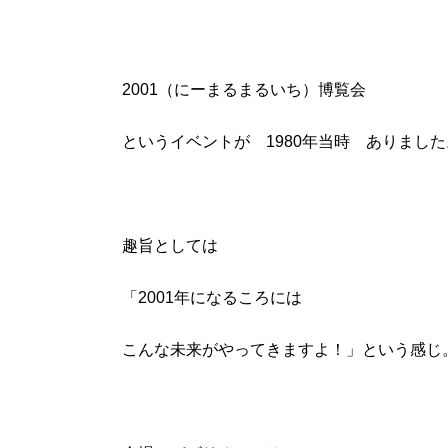
院長ブログ
一覧
シミ予防・治療・ケア知識
肝斑予防
毛穴予防・治療・ケア知識
美肌治療
2001（にーまるまるいち）博覧会
クリニック紹介
というイベントが 1980年当時 ありました
院長紹介
アクセス
LINE友
はじめてご来院される方へ
はじめてご来院される方へ
趣旨としては
はじめてご来院される方へ 一覧
あなたのためにできること
シーズ式治療とは
「2001年になるころには
肌の「乾燥」がすべての悩みの元
美容皮膚科、美容外科、皮膚科、エステの違い
こんな未来がやってきますよ！」という感じ
ドクターシーラボのクリニック
治療メニュー・料金
治療メニュー・料金
治療メニュー・料金 一覧