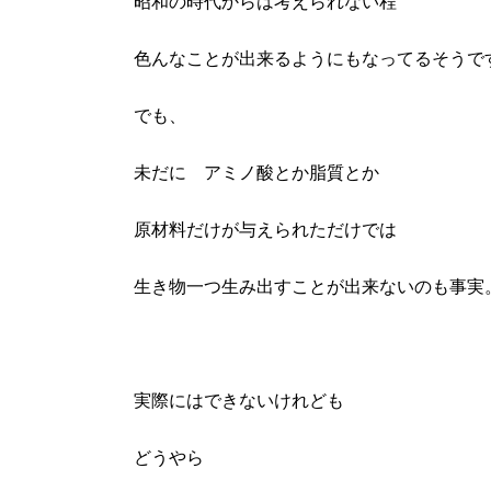
昭和の時代からは考えられない程
院長ブログ
院長ブログ 一覧
色んなことが出来るようにもなってるそうで
シミ予防・治療・ケア知識
肝斑予防・治療・ケア知識
でも、
たるみ予防・治療・ケア知識
そばかす予防・治療・ケア知識
未だに アミノ酸とか脂質とか
毛穴予防・治療・ケア知識
美肌治療・ケア知識
ニキビ痕治療・ケア知識
原材料だけが与えられただけでは
院長日記
クリニック紹介
生き物一つ生み出すことが出来ないのも事実
クリニック紹介
クリニック紹介 一覧
院長紹介
アクセス
実際にはできないけれども
LINE友だち会員
グループ一覧
採用情報
どうやら
ご相談・問合せ