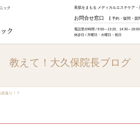
美肌をまもる メディカルエステケア・
ニック
お問合せ窓口
【 予約・疑問・質問
電話受付時間 / 9:50～13:20、14:30～18:00
休診日 / 月曜日・火曜日・祝日
教えて！大久保院長ブログ
燥」がすべての悩みの元
シーズ式治療とは
美容皮膚科、美容
の若返り！？
ラム
肌強化プログラム
肌再生プログラム
斑
たるみ
雀卵斑（そばかす）
毛穴
ニキビ痕