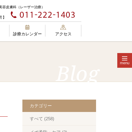
美容皮膚科（レーザー治療）
 】
診療カレンダー
アクセス
menu
Blog
外科、皮膚科、エステの違い
カテゴリー
肌質改善
メディカルコスメ
すべて (258)