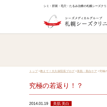
シミ・肝斑・毛穴・たるみ治療の札幌シーズクリ
はじめてご来院される方へ
一覧
あなたのためにできること
肌の「乾
ドクターシーラボのクリニック
トップ
>
教えて！大久保院長ブログ
>
美肌・美白ケア
>
究極
治療メニュー・料金
一覧
究極の若返り！？
プログラム治療
美肌おためしプログ
シミ
ファーストシミ取り
肝
治療機器
2014.01.19
美肌 美白