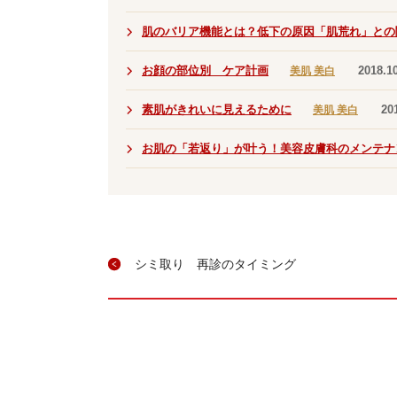
肌のバリア機能とは？低下の原因「肌荒れ」との
お顔の部位別 ケア計画
2018.1
美肌 美白
素肌がきれいに見えるために
20
美肌 美白
お肌の「若返り」が叶う！美容皮膚科のメンテナ
シミ取り 再診のタイミング