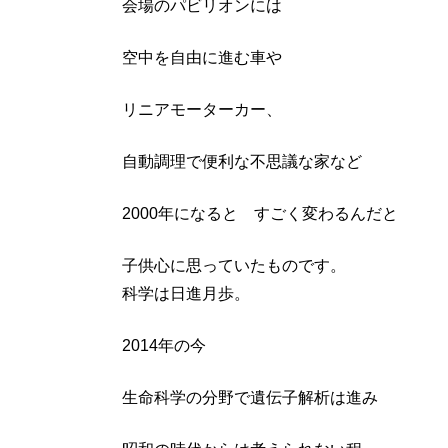
会場のパビリオンには
プログラム治療
美肌おためしプログラム
肌強化プログラム
空中を自由に進む車や
肌再生プログラム
シミ
リニアモーターカー、
肝斑
たるみ
自動調理で便利な不思議な家など
ファーストシミ取り
雀卵斑
2000年になると すごく変わるんだと
（そばかす）
毛穴
ニキビ
子供心に思っていたものです。
痕
科学は日進月歩。
肌質
改善
2014年の今
治療
機器
生命科学の分野で遺伝子解析は進み
メディカル
コスメ
院長ブログ