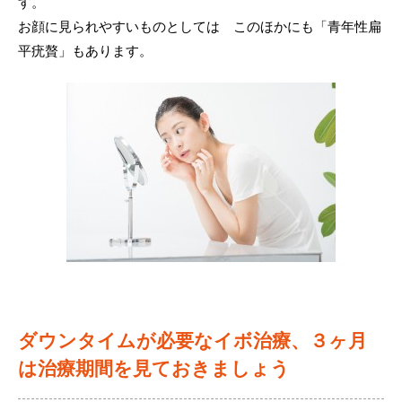
す。
違い
お顔に見られやすいものとしては このほかにも「青年性扁
肌強化プログラム
肝斑予防・治療・ケア知識
院長紹介
平疣贅」もあります。
肌再生プログラム
たるみ予防・治療・ケア知識
アクセス
シミ
そばかす予防・治療・ケア知識
LINE友だち会員
ファーストシミ取り
毛穴予防・治療・ケア知識
グループ一覧
肝斑
美肌治療・ケア知識
採用情報
たるみ
ニキビ痕治療・ケア知識
雀卵斑（そばかす）
院長日記
毛穴
ニキビ痕
ダウンタイムが必要なイボ治療、３ヶ月
肌質改善
は治療期間を見ておきましょう
メディカルコスメ