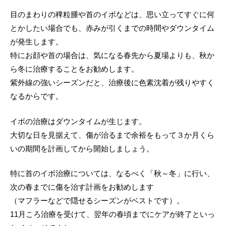
治療機器
目のまわりの稗粒腫や首のイボなどは、思い立ってすぐに何
とかしたい場合でも、赤みが引くまでの時間やダウンタイム
が発生します。
特にお顔や首の場合は、気になる春先から夏場よりも、秋か
ら冬に治療することをお勧めします。
紫外線の強いシーズンだと、治療後に色素沈着が残りやすく
なるからです。
イボの治療はダウンタイムが生じます。
大切な日を見据えて、傷が治るまで余裕をもって３か月くら
いの期間を計画してから開始しましょう。
特に首のイボ治療については、なるべく「秋～冬」に行い、
次の春までに傷を治す計画をお勧めします
（マフラーなどで隠せるシーズンがベストです）。
11月ころ治療を受けて、翌年の春頃までにケアが終了といっ