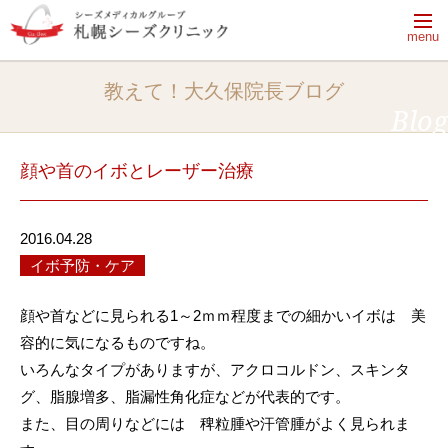
menu
【休診日】月曜日・火曜日・祝日
教えて！大久保院長ブログ
【電話受付時間】9:50～13:20、14:30～18:00
Blog
電話をかける
完全予約制
顔や首のイボとレーザー治療
2016.04.28
はじめてご来院される方へ
イボ予防・ケア
ドクターシーラボのクリニック
はじめてご来院される方へ一覧
顔や首などに見られる1～2ｍｍ程度までの細かいイボは 美
治療メニュー・料金
あなたのためにできること
容的に気になるものですね。
院長ブログ
治療メニュー・料金一覧
肌の「乾燥」がすべての悩みの元
いろんなタイプがありますが、アクロコルドン、スキンタ
グ、脂腺増多、脂漏性角化症などが代表的です。
クリニック紹介
院長ブログ一覧
シーズ式治療とは
プログラム治療
また、目の周りなどには 稗粒腫や汗管腫がよく見られま
院長ブログ一覧
美容皮膚科、美容外科、皮膚科、エステの
美肌おためしプログラム
シミ予防・治療・ケア知識