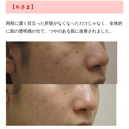
違い
【Ｋさま】
肌強化プログラム
肝斑予防・治療・ケア知識
院長紹介
肌再生プログラム
たるみ予防・治療・ケア知識
アクセス
両頬に濃く目立った肝斑がなくなっただけじゃなく、全体的
に肌の透明感が出て、つやのある肌に改善されました。
シミ
そばかす予防・治療・ケア知識
LINE友だち会員
ファーストシミ取り
毛穴予防・治療・ケア知識
グループ一覧
肝斑
美肌治療・ケア知識
採用情報
たるみ
ニキビ痕治療・ケア知識
雀卵斑（そばかす）
院長日記
毛穴
ニキビ痕
肌質改善
メディカルコスメ