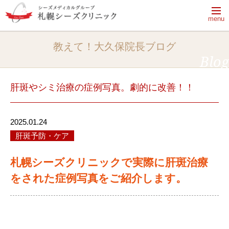
menu
【休診日】月曜日・火曜日・祝日
教えて！大久保院長ブログ
【電話受付時間】9:50～13:20、14:30～18:00
Blog
電話をかける
完全予約制
肝斑やシミ治療の症例写真。劇的に改善！！
2025.01.24
はじめてご来院される方へ
肝斑予防・ケア
ドクターシーラボのクリニック
はじめてご来院される方へ一覧
札幌シーズクリニックで実際に肝斑治療
治療メニュー・料金
あなたのためにできること
をされた症例写真をご紹介します。
院長ブログ
治療メニュー・料金一覧
肌の「乾燥」がすべての悩みの元
クリニック紹介
院長ブログ一覧
シーズ式治療とは
プログラム治療
院長ブログ一覧
美容皮膚科、美容外科、皮膚科、エステの
美肌おためしプログラム
シミ予防・治療・ケア知識