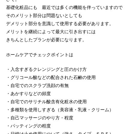
違い
基礎化粧品にも 最近では多くの機能を伴っていますので
肌強化プログラム
肝斑予防・治療・ケア知識
院長紹介
そのメリット部分は問題ないとしても
肌再生プログラム
たるみ予防・治療・ケア知識
アクセス
デメリット部分を意識して使用する必要があります。
メリットを継続によって最大に引き出すには
シミ
そばかす予防・治療・ケア知識
LINE友だち会員
きちんとしたプランが必要になります。
ファーストシミ取り
毛穴予防・治療・ケア知識
グループ一覧
ホームケアでチェックポイントは
肝斑
美肌治療・ケア知識
採用情報
・入念すぎるクレンジングと圧のかけ方
たるみ
ニキビ痕治療・ケア知識
・グリコール酸などの配合された石鹸の使用
雀卵斑（そばかす）
院長日記
・自宅でのスクラブ洗顔の有無
毛穴
・あかすりなどの頻度
・自宅でのサリチル酸含有化粧水の使用
ニキビ痕
・多種類を使用しすぎる（美容液・乳液・クリーム）
肌質改善
・自己マッサージのやり方・程度
・パッティングの程度
メディカルコスメ
・日焼け止め使用について（強さ タイプ ＳＰＦ）