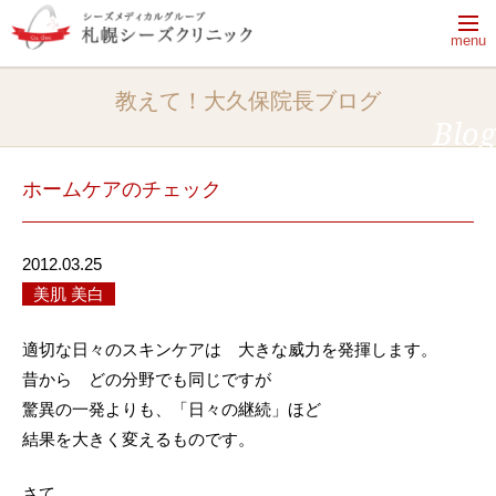
menu
【休診日】月曜日・火曜日・祝日
教えて！大久保院長ブログ
【電話受付時間】9:50～13:20、14:30～18:00
Blog
電話をかける
完全予約制
ホームケアのチェック
2012.03.25
はじめてご来院される方へ
美肌 美白
ドクターシーラボのクリニック
はじめてご来院される方へ一覧
適切な日々のスキンケアは 大きな威力を発揮します。
治療メニュー・料金
あなたのためにできること
昔から どの分野でも同じですが
院長ブログ
治療メニュー・料金一覧
肌の「乾燥」がすべての悩みの元
驚異の一発よりも、「日々の継続」ほど
結果を大きく変えるものです。
クリニック紹介
院長ブログ一覧
シーズ式治療とは
プログラム治療
院長ブログ一覧
美容皮膚科、美容外科、皮膚科、エステの
美肌おためしプログラム
シミ予防・治療・ケア知識
さて。