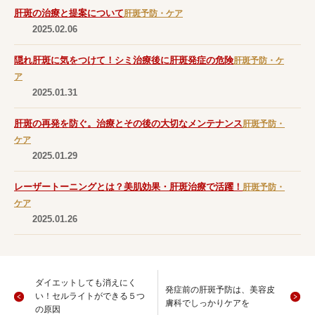
肝斑の治療と提案について
肝斑予防・ケア
2025.02.06
隠れ肝斑に気をつけて！シミ治療後に肝斑発症の危険
肝斑予防・ケ
ア
2025.01.31
肝斑の再発を防ぐ。治療とその後の大切なメンテナンス
肝斑予防・
ケア
2025.01.29
レーザートーニングとは？美肌効果・肝斑治療で活躍！
肝斑予防・
ケア
2025.01.26
ダイエットしても消えにく
発症前の肝斑予防は、美容皮
い！セルライトができる５つ
膚科でしっかりケアを
の原因