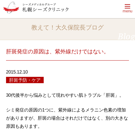
menu
【休診日】月曜日・火曜日・祝日
教えて！大久保院長ブログ
【電話受付時間】9:50～13:20、14:30～18:00
Blog
電話をかける
完全予約制
肝斑発症の原因は、紫外線だけではない。
2015.12.10
はじめてご来院される方へ
肝斑予防・ケア
ドクターシーラボのクリニック
はじめてご来院される方へ一覧
30代後半から悩みとして現れやすい肌トラブル「肝斑」。
治療メニュー・料金
あなたのためにできること
院長ブログ
治療メニュー・料金一覧
肌の「乾燥」がすべての悩みの元
シミ発症の原因の1つに、紫外線によるメラニン色素の増加
がありますが、肝斑の場合はそれだけではなく、別の大きな
クリニック紹介
院長ブログ一覧
シーズ式治療とは
プログラム治療
原因もあります。
院長ブログ一覧
美容皮膚科、美容外科、皮膚科、エステの
美肌おためしプログラム
シミ予防・治療・ケア知識