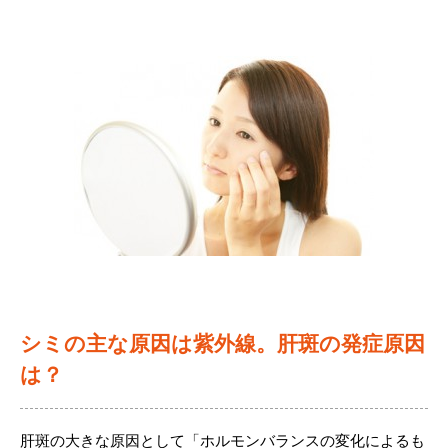
違い
肌強化プログラム
肝斑予防・治療・ケア知識
院長紹介
肌再生プログラム
たるみ予防・治療・ケア知識
アクセス
シミ
そばかす予防・治療・ケア知識
LINE友だち会員
ファーストシミ取り
毛穴予防・治療・ケア知識
グループ一覧
肝斑
美肌治療・ケア知識
採用情報
たるみ
ニキビ痕治療・ケア知識
雀卵斑（そばかす）
院長日記
毛穴
シミの主な原因は紫外線。肝斑の発症原因
ニキビ痕
は？
肌質改善
メディカルコスメ
肝斑の大きな原因として「ホルモンバランスの変化によるも